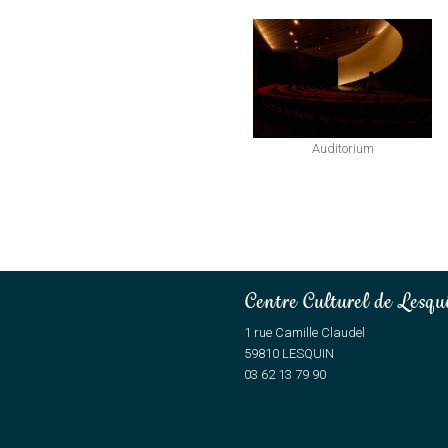
Catégories
Auditorium
Centre Culturel de Lesqu
1 rue Camille Claudel
59810 LESQUIN
03 62 13 79 90