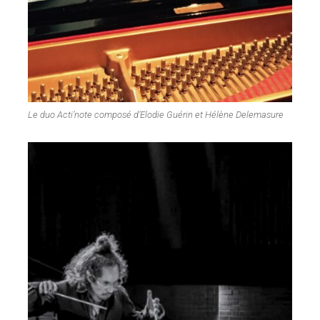
Le duo Acti’note composé d’Elodie Guérin et Hélène Delemasure