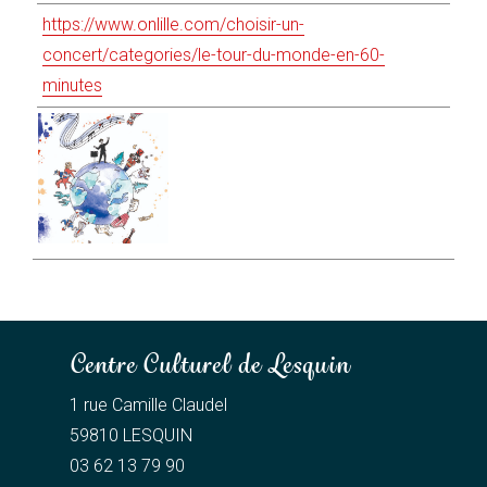
https://www.onlille.com/choisir-un-
concert/categories/le-tour-du-monde-en-60-
minutes
Centre Culturel de Lesquin
1 rue Camille Claudel
59810 LESQUIN
03 62 13 79 90