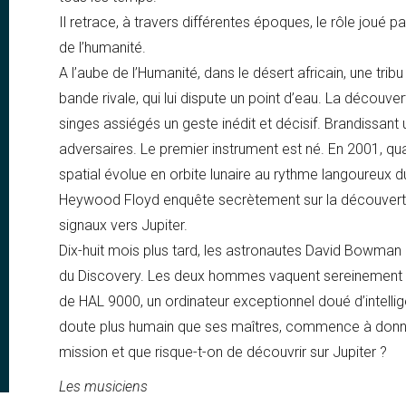
Il retrace, à travers différentes époques, le rôle joué p
de l’humanité.
A l’aube de l’Humanité, dans le désert africain, une tri
bande rivale, qui lui dispute un point d’eau. La découve
singes assiégés un geste inédit et décisif. Brandissant 
adversaires. Le premier instrument est né. En 2001, qua
spatial évolue en orbite lunaire au rythme langoureux d
Heywood Floyd enquête secrètement sur la découverte
signaux vers Jupiter.
Dix-huit mois plus tard, les astronautes David Bowman 
du Discovery. Les deux hommes vaquent sereinement à 
de HAL 9000, un ordinateur exceptionnel doué d’intelli
e
doute plus humain que ses maîtres, commence à donner
mission et que risque-t-on de découvrir sur Jupiter ?
Les musiciens