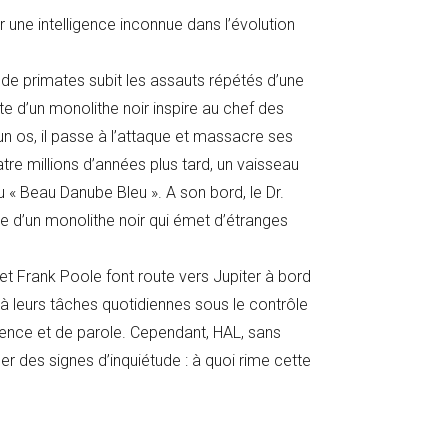
ar une intelligence inconnue dans l’évolution
bu de primates subit les assauts répétés d’une
rte d’un monolithe noir inspire au chef des
un os, il passe à l’attaque et massacre ses
tre millions d’années plus tard, un vaisseau
u « Beau Danube Bleu ». A son bord, le Dr.
 d’un monolithe noir qui émet d’étranges
et Frank Poole font route vers Jupiter à bord
leurs tâches quotidiennes sous le contrôle
gence et de parole. Cependant, HAL, sans
 des signes d’inquiétude : à quoi rime cette