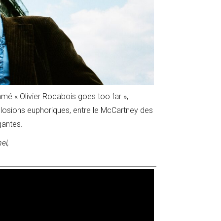
mmé « Olivier Rocabois goes too far »,
plosions euphoriques, entre le McCartney des
gantes.
el,