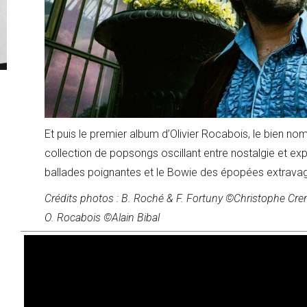
Et puis le premier album d’Olivier Rocabois, le bien no
collection de popsongs oscillant entre nostalgie et ex
ballades poignantes et le Bowie des épopées extrava
Crédits photos : B. Roché & F. Fortuny ©Christophe Cren
O. Rocabois ©Alain Bibal