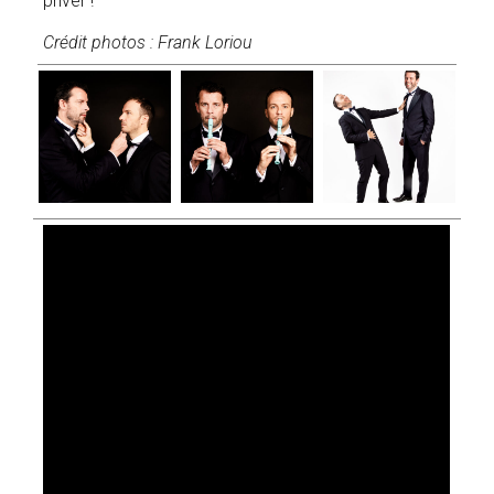
priver !
Crédit photos : Frank Loriou