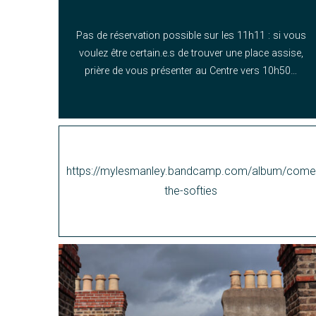
Pas de réservation possible sur les 11h11 : si vous
voulez être certain.e.s de trouver une place assise,
prière de vous présenter au Centre vers 10h50…
https://mylesmanley.bandcamp.com/album/come
the-softies