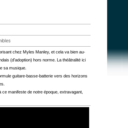
nibles
risant chez Myles Manley, et cela va bien au-
dais (d’adoption) hors norme. La théâtralité ici
 de sa musique.
ormule guitare-basse-batterie vers des horizons
es.
à ce manifeste de notre époque, extravagant,