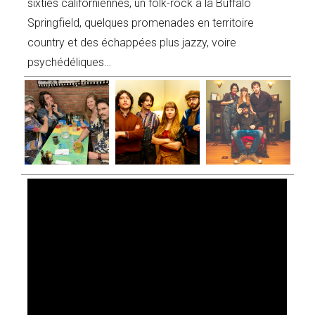
sixties californiennes, un folk-rock à la Buffalo
Springfield, quelques promenades en territoire
country et des échappées plus jazzy, voire
psychédéliques…