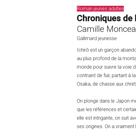
Roman jeunes adultes
Chroniques de l'
Camille Monce
Gallimard jeunesse
Ichirô est un garçon abandon
au plus profond de la montag
monde pour suivre la voie du
contraint de fuir, partant à
Osaka, de chasse aux chrétie
On plonge dans le Japon méd
que les références et certai
elle est intrigante, on suit 
ses origines. On a vraiment h