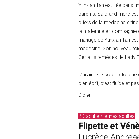
Yunxian Tan est née dans un
parents. Sa grand-mère est 
piliers de la médecine chino
la maternité en compagnie 
mariage de Yunxian Tan est ar
médecine. Son nouveau rôle :
Certains remèdes de Lady Ta
J’ai aimé le côté historiqu
bien écrit, c’est fluide et pa
Didier
BD adulte / jeunes adultes
Flipette et Vén
Lucrèce Andrea