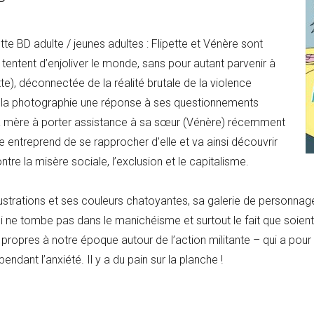
e BD adulte / jeunes adultes : Flipette et Vénère sont
tentent d’enjoliver le monde, sans pour autant parvenir à
e), déconnectée de la réalité brutale de la violence
de la photographie une réponse à ses questionnements
sa mère à porter assistance à sa sœur (Vénère) récemment
 entreprend de se rapprocher d’elle et va ainsi découvrir
re la misère sociale, l’exclusion et le capitalisme.
llustrations et ses couleurs chatoyantes, sa galerie de personna
 ne tombe pas dans le manichéisme et surtout le fait que soient 
ropres à notre époque autour de l’action militante – qui a pour 
endant l’anxiété. Il y a du pain sur la planche !