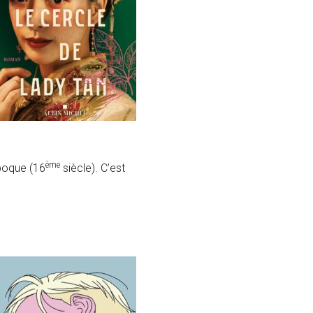
ème
époque (16
siècle). C’est