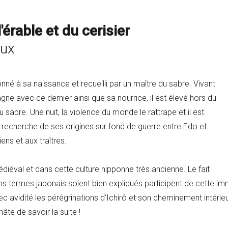
érable et du cerisier
aux
né à sa naissance et recueilli par un maître du sabre. Vivant
ne avec ce dernier ainsi que sa nourrice, il est élevé hors du
 sabre. Une nuit, la violence du monde le rattrape et il est
 la recherche de ses origines sur fond de guerre entre Edo et
ns et aux traîtres.
iéval et dans cette culture nipponne très ancienne. Le fait
ns termes japonais soient bien expliqués participent de cette imm
avec avidité les pérégrinations d’Ichirô et son cheminement intérieur
âte de savoir la suite !