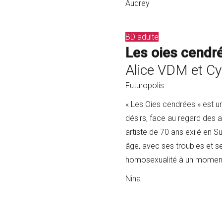
Audrey
BD adulte
Les oies cendr
Alice VDM et Cyr
Futuropolis
« Les Oies cendrées » est 
désirs, face au regard des 
artiste de 70 ans exilé en S
âge, avec ses troubles et ses
homosexualité à un moment d
Nina