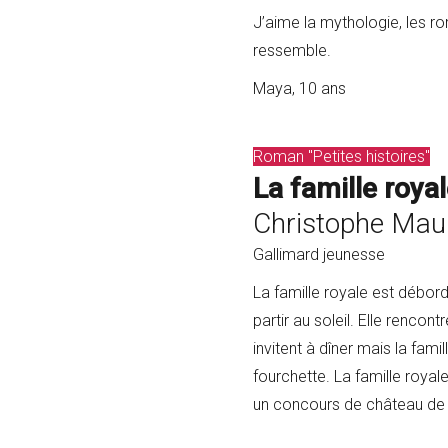
J’aime la mythologie, les r
ressemble.
Maya, 10 ans
Roman "Petites histoires"
La famille roya
Christophe Maur
Gallimard jeunesse
La famille royale est débor
partir au soleil. Elle rencon
invitent à dîner mais la fam
fourchette. La famille royale
un concours de château de s