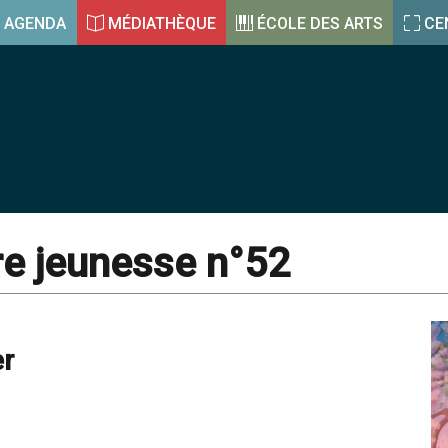
AGENDA
MÉDIATHÈQUE
ÉCOLE DES ARTS
CE
re jeunesse n°52
er