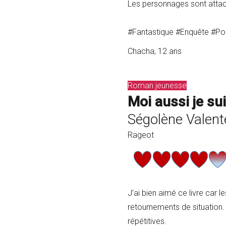
Les personnages sont attacha
#Fantastique #Enquête #Po
Chacha, 12 ans
Roman jeunesse
Moi aussi je sui
Ségolène Valent
Rageot
J’ai bien aimé ce livre car 
retournements de situation. 
répétitives.