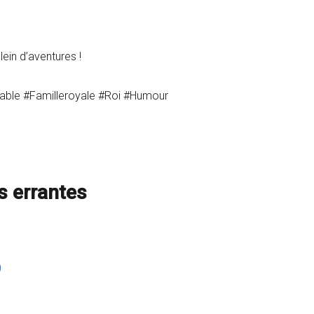
lein d’aventures !
ble #Familleroyale #Roi #Humour
s errantes