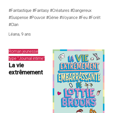
#Fantastique #Fantasy #Créatures #Dangereux
#Suspense #Pouvoir #Génie #Voyance #Feu #Forêt
#Clan
Léana, 9 ans
Roman jeunesse
type "Journal intime"
La vie
extrêmement