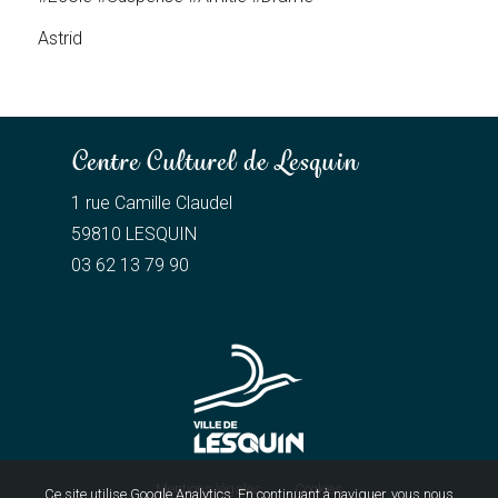
Astrid
Centre Culturel de Lesquin
1 rue Camille Claudel
59810 LESQUIN
03 62 13 79 90
Mentions légales
Cookies
Ce site utilise Google Analytics. En continuant à naviguer, vous nous