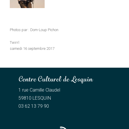
Photos par : Dom-Loup Pichon
Twirrl
samedi 16 septembre 2017
Centre Culturel de Lesquin
1 rue Camille Claudel
59810 LESQUIN
03 62 13 79 90