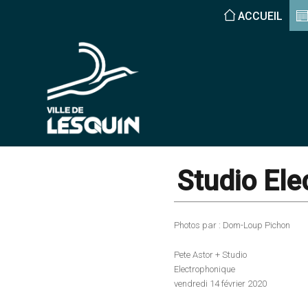
ACCUEIL
Studio Ele
Photos par : Dom-Loup Pichon
Pete Astor + Studio
Electrophonique
vendredi 14 février 2020