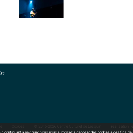
in
es
Cookies
© 2016-2026
Centre Culturel de Lesquin
réalisation :
e
. En continuant à naviguer, vous nous autorisez à déposer des cookies à des fins d