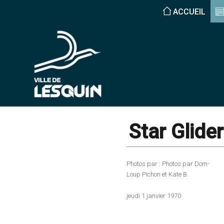
ACCUEIL
Star Glide
Photos par : Photos par Dom-
Loup Pichon et Kate B.
jeudi 1 janvier 1970