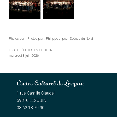
Photos par : Photos par : Philippe J. pour Scènes du Nord
LES UKU'POTES EN CHOEUR
mercredi 3 juin 2026
Centre Culturel de Lesquin
1 rue Camille Claudel
59810 LESQUIN
03 62 13 79 90