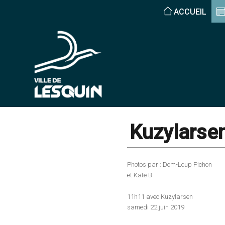
ACCUEIL
Kuzylarse
Photos par : Dom-Loup Pichon
et Kate B.
11h11 avec Kuzylarsen
samedi 22 juin 2019