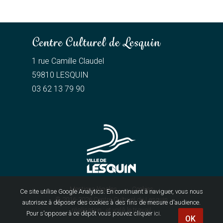
Centre Culturel de Lesquin
1 rue Camille Claudel
59810 LESQUIN
03 62 13 79 90
Mentions légales
Cookies
Ce site utilise Google Analytics. En continuant à naviguer, vous nous
© 2016-2026
Centre Culturel de Lesquin
autorisez à déposer des cookies à des fins de mesure d'audience.
réalisation :
et voilà le travail
Pour s'opposer à ce dépôt vous pouvez cliquer
ici
.