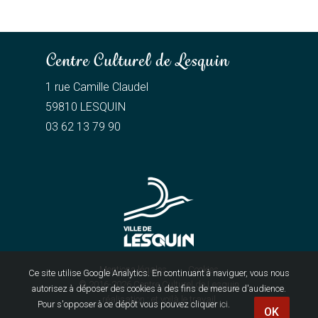
Centre Culturel de Lesquin
1 rue Camille Claudel
59810 LESQUIN
03 62 13 79 90
Mentions légales
Cookies
Ce site utilise Google Analytics. En continuant à naviguer, vous nous
© 2016-2026
Centre Culturel de Lesquin
autorisez à déposer des cookies à des fins de mesure d'audience.
réalisation :
et voilà le travail
Pour s'opposer à ce dépôt vous pouvez cliquer
ici
.