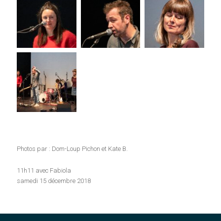
Photos par : Dom-Loup Pichon et Kate B.
11h11 avec Fabiola
samedi 15 décembre 2018