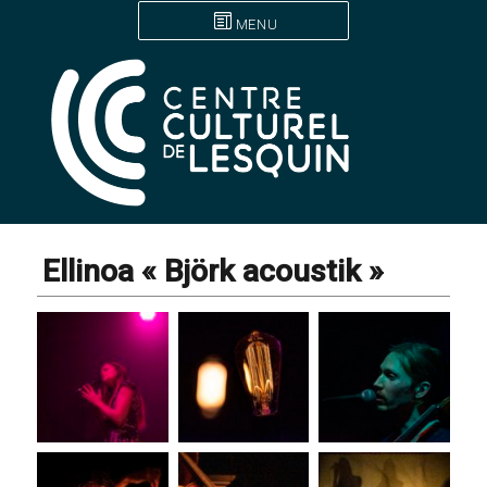
MENU
Ellinoa « Björk acoustik »