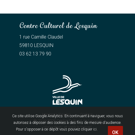
Centre Culturel de Lesquin
1 rue Camille Claudel
59810 LESQUIN
03 62 13 79 90
Mentions légales
Cookies
Ce site utilise Google Analytics. En continuant à naviguer, vous nous
© 2016-2026
Centre Culturel de Lesquin
autorisez à déposer des cookies à des fins de mesure d'audience.
réalisation :
et voilà le travail
Pour s'opposer à ce dépôt vous pouvez cliquer
ici
.