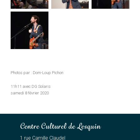
Photos par : Dom-Loup Pichon
11h11 avec DG Solaris
samedi 8 février 2020
Centre Culturel de Lesquin
1 rue Camille Claudel