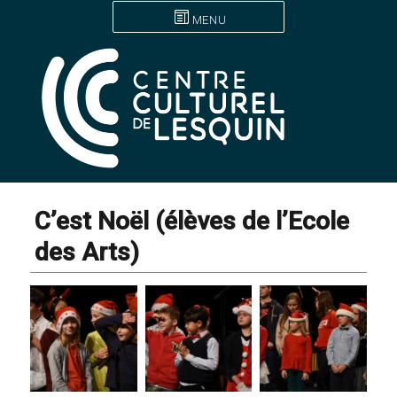
MENU
C’est Noël (élèves de l’Ecole
des Arts)