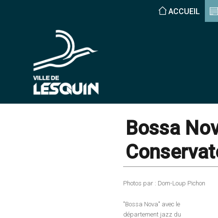
ACCUEIL
Bossa Nov
Conservat
Photos par : Dom-Loup Pichon
"Bossa Nova" avec le
département jazz du