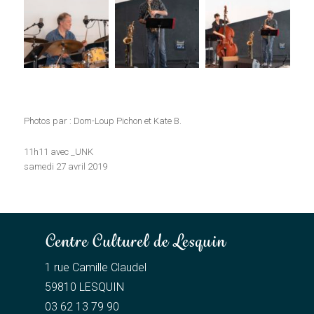
Photos par : Dom-Loup Pichon et Kate B.
11h11 avec _UNK
samedi 27 avril 2019
Centre Culturel de Lesquin
1 rue Camille Claudel
59810 LESQUIN
03 62 13 79 90