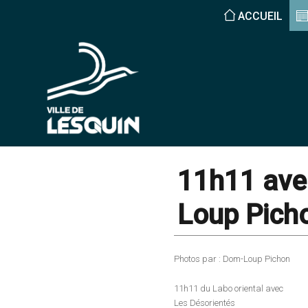
ACCUEIL
11h11 avec
Loup Pich
Photos par : Dom-Loup Pichon
11h11 du Labo oriental avec
Les Désorientés