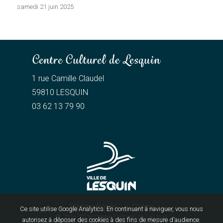
samedi 21 juin 2025
Centre Culturel de Lesquin
1 rue Camille Claudel
59810 LESQUIN
03 62 13 79 90
Mentions légales
Cookies
Ce site utilise Google Analytics. En continuant à naviguer, vous nous
© 2016-2026
Centre Culturel de Lesquin
autorisez à déposer des cookies à des fins de mesure d'audience.