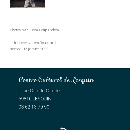
Photos par : Dom-Loup Pichon
11h11 avec Julien Bouchard
samedi 15 janvier 2022
Centre Culturel de Lesquin
1 rue Camille Claudel
59810 LESQUIN
03 62 13 79 90