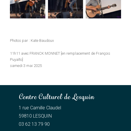
Photos par : Kate Baudoux
11h11 avec FRANCK MONNET [en remplacement de François
Puyalto]
samedi 3 mai 2025
Centre Culturel de Lesquin
1 rue Camille Claudel
59810 LESQUIN
03 62 13 79 90