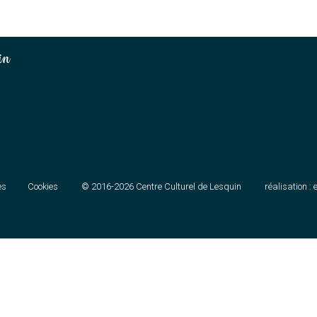
in
es
Cookies
© 2016-2026
Centre Culturel de Lesquin
réalisation :
e