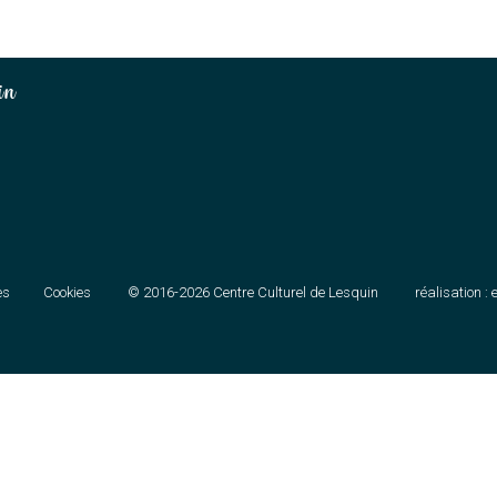
in
es
Cookies
© 2016-2026
Centre Culturel de Lesquin
réalisation :
e