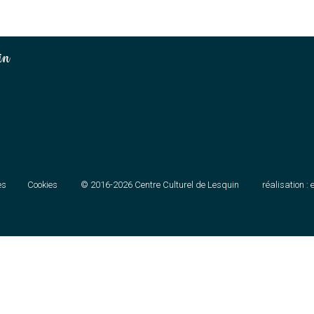
in
es
Cookies
© 2016-2026
Centre Culturel de Lesquin
réalisation :
e