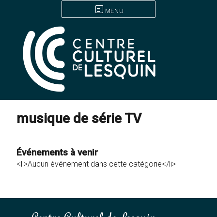
MENU
musique de série TV
Événements à venir
<li>Aucun événement dans cette catégorie</li>