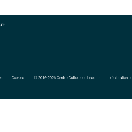
in
es
Cookies
© 2016-2026
Centre Culturel de Lesquin
réalisation :
e