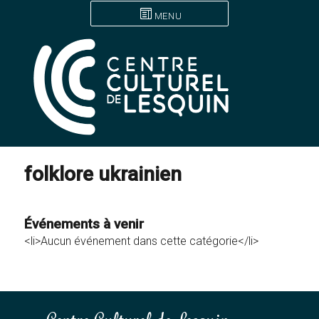
MENU
folklore ukrainien
Événements à venir
<li>Aucun événement dans cette catégorie</li>