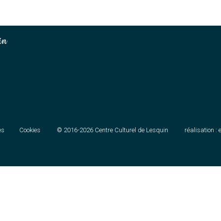
in
es
Cookies
© 2016-2026
Centre Culturel de Lesquin
réalisation :
e