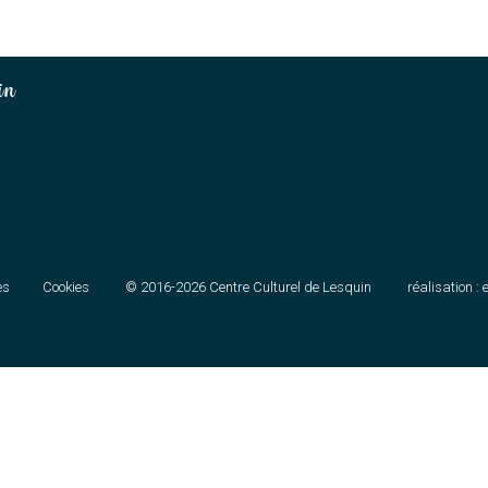
in
es
Cookies
© 2016-2026
Centre Culturel de Lesquin
réalisation :
e